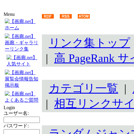
Menu
ホーム
リンク集トップ
画廊・ギャラリ
ーリンク集
|
高 PageRank 
人気サイト
展覧会情報告知
カテゴリ一覧
|
掲示板
|
相互リンクサ
よくあるご質問
Login
ユーザー名:
パスワード:
ランダムジャン