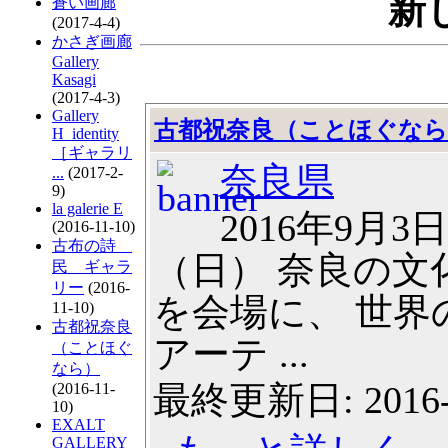
新
蒼い画廊
(2017-4-4)
かさぎ画廊
Gallery
Kasagi
(2017-4-3)
Gallery
古都祝奈良（ことほぐなら
H_identity
［ギャラリ
奈良県
...
(2017-2-
9)
la galerie E
2016年9月3
(2016-11-10)
古布の詩
（日） 奈良の文
民 ギャラ
リー
(2016-
を会場に、 世界
11-10)
古都祝奈良
アーテ ...
（ことほぐ
なら）
最終更新日: 2016-
(2016-11-
10)
EXALT
GALLERY