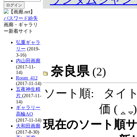
パスワード紛失
画廊・ギャラリ
ー新着サイト
弘重ギャラ
リー
(2019-
3-16)
内山田画廊
奈良県
(2017-11-
(2)
14)
Room_412
(2017-11-14)
五夜神生精
ソート順: タイト
片
(2017-11-
14)
価 (
ギャラリー
高輪AO
(2017-11-14)
現在のソート順サイ
大和田画廊
(2017-8-30)